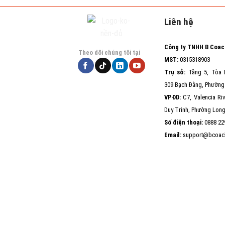
Liên hệ
Công ty TNHH B Coac
Theo dõi chúng tôi tại
MST:
0315318903
Trụ sở:
Tầng 5, Tòa 
309 Bạch Đằng, Phường
VPĐD:
C7, Valencia Riv
Duy Trinh, Phường Lo
Số điện thoại:
0888 22
Email:
support@bcoach