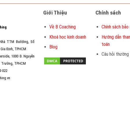
Giới Thiệu
Chính sách
Về B Coaching
Chính sách bảo
hing
Khoá học kinh doanh
Hướng dẫn tha
Nhà TTM Building, Số
toán
Blog
 Gia Định, TPHCM
Câu hỏi thường
erside, 1000 Đ. Nguyễn
ng Trường, TPHCM
9 022
ing.vn