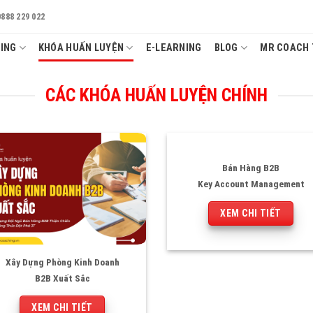
0888 229 022
ING
KHÓA HUẤN LUYỆN
E-LEARNING
BLOG
MR COACH 
CÁC KHÓA HUẤN LUYỆN CHÍNH
Bán Hàng B2B
Key Account Management
XEM CHI TIẾT
Xây Dựng Phòng Kinh Doanh
B2B Xuất Sắc
XEM CHI TIẾT