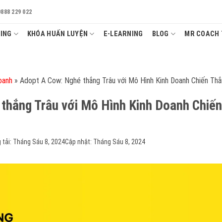
0888 229 022
ING
KHÓA HUẤN LUYỆN
E-LEARNING
BLOG
MR COACH 
oanh
»
Adopt A Cow: Nghé thắng Trâu với Mô Hình Kinh Doanh Chiến Th
thắng Trâu với Mô Hình Kinh Doanh Chiế
 tải:
Tháng Sáu 8, 2024
Cập nhật: Tháng Sáu 8, 2024