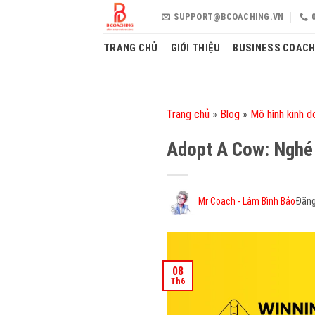
Skip
SUPPORT@BCOACHING.VN
to
content
TRANG CHỦ
GIỚI THIỆU
BUSINESS COACH
Trang chủ
»
Blog
»
Mô hình kinh d
Adopt A Cow: Nghé 
Mr Coach - Lâm Bình Bảo
Đăng
08
Th6