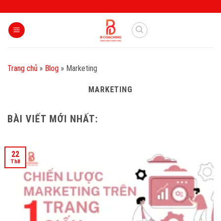
Skip
to
content
Trang chủ
»
Blog
»
Marketing
MARKETING
BÀI VIẾT MỚI NHẤT:
22
Th8