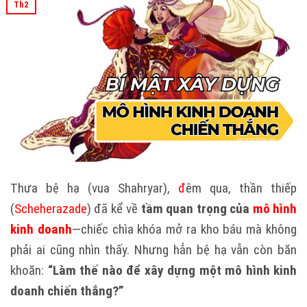
Th2
Thưa bệ hạ (vua Shahryar),
đ
êm qua, thần thiếp
(
Scheherazade
) đã kể về
tầm quan trọng của
mô hình
kinh doanh
—chiếc chìa khóa mở ra kho báu mà không
phải ai cũng nhìn thấy. Nhưng hẳn bệ hạ vẫn còn băn
khoăn:
“Làm thế nào để xây dựng một mô hình kinh
doanh chiến thắng?”