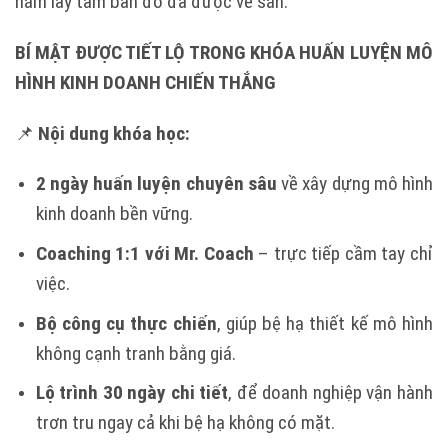
nắm lấy tấm bản đồ đã được vẽ sẵn.
BÍ MẬT ĐƯỢC TIẾT LỘ TRONG KHÓA HUẤN LUYỆN MÔ
HÌNH KINH DOANH CHIẾN THẮNG
📌
Nội dung khóa học:
2 ngày huấn luyện chuyên sâu
về xây dựng mô hình
kinh doanh bền vững.
Coaching 1:1 với Mr. Coach
– trực tiếp cầm tay chỉ
việc.
Bộ công cụ thực chiến
, giúp bệ hạ thiết kế mô hình
không cạnh tranh bằng giá.
Lộ trình 30 ngày chi tiết
, để doanh nghiệp vận hành
trơn tru ngay cả khi bệ hạ không có mặt.