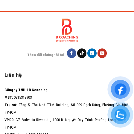
Theo dõi chúng tôi tại
Liên hệ
Công ty TNHH B Coaching
MST:
0315318903
Trụ sở:
Tầng 5, Tòa Nhà TTM Building, Số 309 Bạch Đằng, Phường Gia Định,
TPHCM
VPĐD:
C7, Valencia Riverside, 1000 Đ. Nguyễn Duy Trinh, Phường Long Trường,
TPHCM