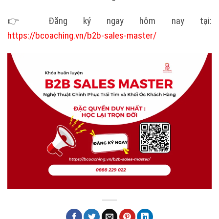
👉 Đăng ký ngay hôm nay tại:
https://bcoaching.vn/b2b-sales-master/