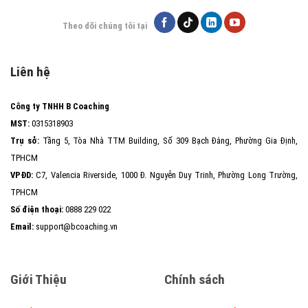
Theo dõi chúng tôi tại
Liên hệ
Công ty TNHH B Coaching
MST:
0315318903
Trụ sở:
Tầng 5, Tòa Nhà TTM Building, Số 309 Bạch Đằng, Phường Gia Định,
TPHCM
VPĐD:
C7, Valencia Riverside, 1000 Đ. Nguyễn Duy Trinh, Phường Long Trường,
TPHCM
Số điện thoại:
0888 229 022
Email:
support@bcoaching.vn
Giới Thiệu
Chính sách