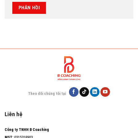
Theo dõi chúng tôi tại
Liên hệ
Công ty TNHH B Coaching
MST:
0315318903