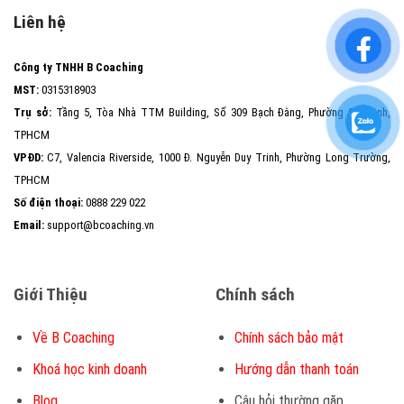
Liên hệ
Công ty TNHH B Coaching
MST:
0315318903
Trụ sở:
Tầng 5, Tòa Nhà TTM Building, Số 309 Bạch Đằng, Phường Gia Định,
TPHCM
VPĐD:
C7, Valencia Riverside, 1000 Đ. Nguyễn Duy Trinh, Phường Long Trường,
TPHCM
Số điện thoại:
0888 229 022
Email:
support@bcoaching.vn
Giới Thiệu
Chính sách
Về B Coaching
Chính sách bảo mật
Khoá học kinh doanh
Hướng dẫn thanh toán
Blog
Câu hỏi thường gặp