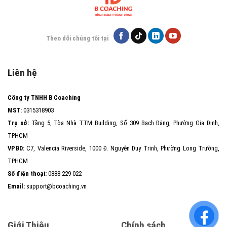
Theo dõi chúng tôi tại
Liên hệ
Công ty TNHH B Coaching
MST:
0315318903
Trụ sở:
Tầng 5, Tòa Nhà TTM Building, Số 309 Bạch Đằng, Phường Gia Định,
TPHCM
VPĐD:
C7, Valencia Riverside, 1000 Đ. Nguyễn Duy Trinh, Phường Long Trường,
TPHCM
Số điện thoại:
0888 229 022
Email:
support@bcoaching.vn
Giới Thiệu
Chính sách