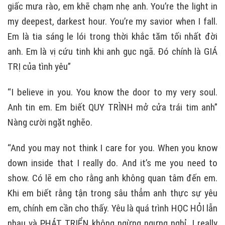
giấc mưa rào, em khẽ chạm nhẹ anh. You’re the light in
my deepest, darkest hour. You’re my savior when I fall.
Em là tia sáng le lói trong thời khắc tăm tối nhất đời
anh. Em là vị cứu tinh khi anh gục ngã. Đó chính là GIÁ
TRỊ của tình yêu”
“I believe in you. You know the door to my very soul.
Anh tin em. Em biết QUY TRÌNH mở cửa trái tim anh”
Nàng cười ngặt nghẽo.
“And you may not think I care for you. When you know
down inside that I really do. And it’s me you need to
show. Có lẽ em cho rằng anh không quan tâm đến em.
Khi em biết rằng tận trong sâu thẳm anh thực sự yêu
em, chính em cần cho thấy. Yêu là quá trình HỌC HỎI lẫn
nhau và PHÁT TRIỂN không ngừng ngưng nghỉ. I really