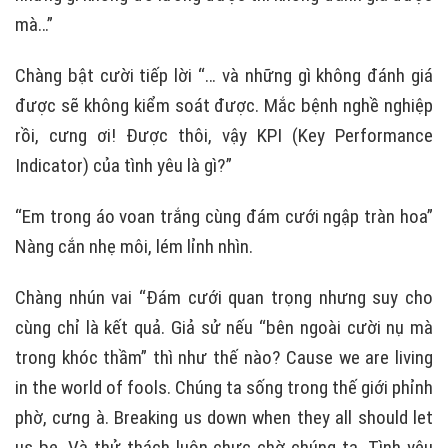
mà…”
Chàng bật cười tiếp lời “… và những gì không đánh giá
được sẽ không kiểm soát được. Mắc bệnh nghề nghiệp
rồi, cưng ơi! Được thôi, vậy KPI (Key Performance
Indicator) của tình yêu là gì?”
“Em trong áo voan trắng cùng đám cưới ngập tràn hoa”
Nàng cắn nhẹ môi, lém lỉnh nhìn.
Chàng nhún vai “Đám cưới quan trọng nhưng suy cho
cùng chỉ là kết quả. Giả sử nếu “bên ngoài cười nụ mà
trong khóc thầm” thì như thế nào? Cause we are living
in the world of fools. Chúng ta sống trong thế giới phỉnh
phờ, cưng à. Breaking us down when they all should let
us be. Và thử thách luôn chực chờ chúng ta. Tình yêu